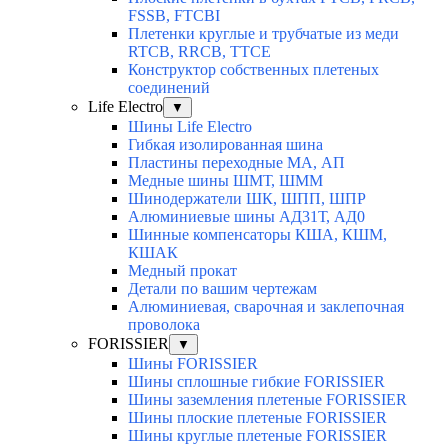
FSSB, FTCBI
Плетенки круглые и трубчатые из меди
RTCB, RRCB, TTCE
Конструктор собственных плетеных
соединений
Life Electro
▼
Шины Life Electro
Гибкая изолированная шина
Пластины переходные МА, АП
Медные шины ШМТ, ШММ
Шинодержатели ШК, ШПП, ШПР
Алюминиевые шины АД31Т, АД0
Шинные компенсаторы КША, КШМ,
КШАК
Медный прокат
Детали по вашим чертежам
Алюминиевая, cварочная и заклепочная
проволока
FORISSIER
▼
Шины FORISSIER
Шины сплошные гибкие FORISSIER
Шины заземления плетеные FORISSIER
Шины плоские плетеные FORISSIER
Шины круглые плетеные FORISSIER