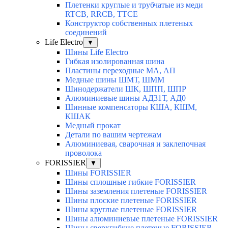
Плетенки круглые и трубчатые из меди
RTCB, RRCB, TTCE
Конструктор собственных плетеных
соединений
Life Electro
▼
Шины Life Electro
Гибкая изолированная шина
Пластины переходные МА, АП
Медные шины ШМТ, ШММ
Шинодержатели ШК, ШПП, ШПР
Алюминиевые шины АД31Т, АД0
Шинные компенсаторы КША, КШМ,
КШАК
Медный прокат
Детали по вашим чертежам
Алюминиевая, cварочная и заклепочная
проволока
FORISSIER
▼
Шины FORISSIER
Шины сплошные гибкие FORISSIER
Шины заземления плетеные FORISSIER
Шины плоские плетеные FORISSIER
Шины круглые плетеные FORISSIER
Шины алюминиевые плетеные FORISSIER
Шины сверхгибкие плетеные FORISSIER