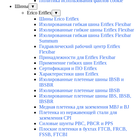
Политика использования файлов cookie
Шины
▼
Erico Eriflex
▼
Шины Erico Eriflex
Изолированная гибкая шина Eriflex Flexibar
Изолированные гибкие шины Eriflex Flexibar
Изолированная гибкая шина Eriflex Flexibar
Summum
Гидравлический рабочий центр Eriflex
Flexibar
Принадлежности для Eriflex Flexibar
Применение гибких шин Eriflex
Сертификация и ПО Eriflex
Характеристики шин Eriflex
Изолированные плетеные шины IBSB и
IBSBR
Изолированные плетеные шины IBSB
Изолированные плетеные шины IBS, IBSB,
IBSBR
Медная плетенка для заземления MBJ и BJ
Плетенка из нержавеющей стали для
заземления CPI
Силовые шунты PBC, PBCR и PPS
Плоские плетенки в бухтах FTCB, FRCB,
FSSB, FTCBI