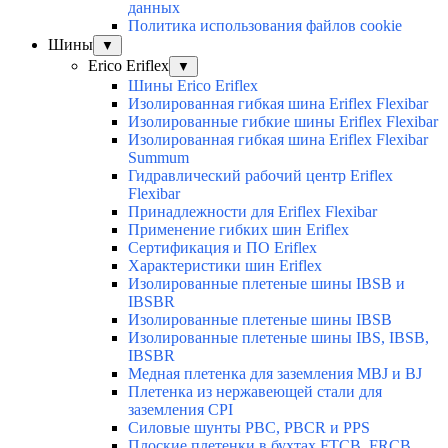
данных
Политика использования файлов cookie
Шины
▼
Erico Eriflex
▼
Шины Erico Eriflex
Изолированная гибкая шина Eriflex Flexibar
Изолированные гибкие шины Eriflex Flexibar
Изолированная гибкая шина Eriflex Flexibar
Summum
Гидравлический рабочий центр Eriflex
Flexibar
Принадлежности для Eriflex Flexibar
Применение гибких шин Eriflex
Сертификация и ПО Eriflex
Характеристики шин Eriflex
Изолированные плетеные шины IBSB и
IBSBR
Изолированные плетеные шины IBSB
Изолированные плетеные шины IBS, IBSB,
IBSBR
Медная плетенка для заземления MBJ и BJ
Плетенка из нержавеющей стали для
заземления CPI
Силовые шунты PBC, PBCR и PPS
Плоские плетенки в бухтах FTCB, FRCB,