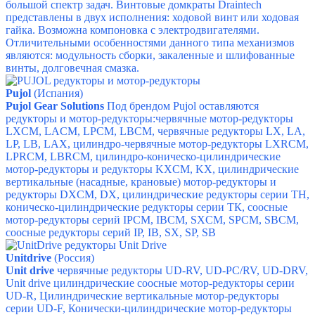
большой спектр задач. В
интовые домкраты
Draintech
п
редставлены в двух исполнения: ходовой винт или ходовая
гайка. Возможна компоновка с электродвигателями.
Отличительными особенностями данного типа механизмов
являются: модульность сборки, закаленные и шлифованные
винты, долговечная смазка.
P
ujol
(Испания)
Pujol Gear Solutions
Под брендом Pujol оставляются
редукторы и мотор-редукторы:
червячные мотор-редукторы
LXCM, LACM, LPCM, LBCM,
червячные редукторы LX, LA,
LP, LB, LAX,
цилиндро-червячные мотор-редукторы LXRCM,
LPRCM, LBRCM,
цилиндро-коническо-цилиндрические
мотор-редукторы и редукторы KXCM, KX,
цилиндрические
вертикальные (насадные, крановые) мотор-редукторы и
редукторы DXCM, DX,
цилиндрические редукторы серии ТН,
коническо-цилиндрические редукторы серии ТК,
соосные
мотор-редукторы серий IPCM, IBCM, SXCM, SPCM, SBCM,
соосные редукторы серий IP, IB, SX, SP, SB
Unitdrive
(Россия)
Unit drive
червячные редукторы
UD-RV,
UD-PC/RV,
UD-DRV,
Unit drive цилиндрические соосные мотор-редукторы серии
UD-R,
Цилиндрические вертикальные мотор-редукторы
серии UD-F,
Конически-цилиндрические мотор-редукторы