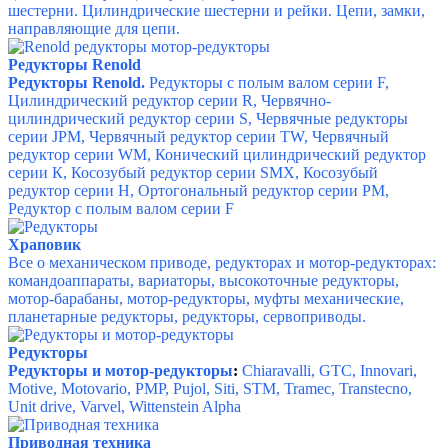
шестерни. Цилиндрические шестерни и рейки. Цепи, замки,
направляющие для цепи.
Редукторы Renold
Редукторы Renold.
Редукторы с полым валом серии F,
Цилиндрический редуктор серии R,
Червячно-
цилиндрический редуктор серии S,
Червячные редукторы
серии JPM,
Червячный редуктор серии TW,
Червячный
редуктор серии WM,
Конический цилиндрический редуктор
серии К,
Косозубый редуктор серии SMX,
Косозубый
редуктор серии Н,
Ортогональный редуктор серии PM,
Редуктор с полым валом серии F
Храповик
Все о механическом приводе, редукторах и мотор-редукторах:
командоаппараты, вариаторы, высокоточные редукторы,
мотор-барабаны, мотор-редукторы, муфты механические,
планетарные редукторы, редукторы, сервоприводы.
Редукторы
Редукторы и мотор-редукторы
:
Chiaravalli, GTC, Innovari,
Motive, Motovario, PMP, Pujol, Siti, STM, Tramec, Transtecno,
Unit drive, Varvel, Wittenstein Alpha
Приводная техника