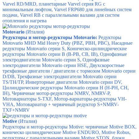
Varvel RD/MRD,
планетарные Varvel серия RG с
минимальным люфтом,
Varvel FRP680 для линейных систем
подачи,
Varvel RB с параллельными валами для систем
отопления и нагрева
Motovario
(Италия)
Редукторы и мотор-редукторы Motovario:
Редукторы
Motovario MHD Mid Heavy Duty (PBZ, PBH, PBC),
Насадные
редукторы Motovario серии S,
Коническо-цилиндрические
редукторы Motovario серии B (B-PB, CB, IB),
Однофазные
электродвигатели Motovario серии S,
Однофазные
электродвигатели Motovario серии HSE,
Двухскоростные
трехфазные двигатели / двигатели с тормозом Motovario серии
D/DB,
Трехфазные электродвигатели Motovatio серии
TS/TH/TP,
Инверторные двигатели Motovario серии DV,
Цилиндрические редукторы Motovario серии H (H-PH, CH,
IH),
Червячные мотор-редукторы NMRV, NMRV-P,
Мотовариаторы S-TXF,
Мотор-вариаторы-редукторы VH-
VHA,
Мотовариатор + червячный редуктор S+NMRV-
TXF+NMRV
Motive
(Италия)
Редукторы и мотор-редукторы Motive: ч
ервячные Motive BOX,
к
оническо цилиндрические Motive ENDURO,
Motive Robus,
р
едукторы с параллельными валами Motive STON, б
локи