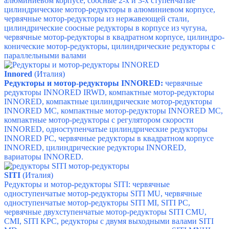
алюминиевом корпусе,
соосные 2-х и 3-х ступенчатые
цилиндрические мотор-редукторы в алюминиевом корпусе,
червячные мотор-редукторы из нержавеющей стали,
цилиндрические соосные редукторы в корпусе из чугуна,
червячные мотор-редукторы в квадратном корпусе,
цилиндро-
конические мотор-редукторы,
цилиндрические редукторы с
параллельными валами
Innored
(Италия)
Редукторы и мотор-редукторы INNORED:
червячные
редукторы INNORED IRWD, компактные мотор-редукторы
INNORED, компактные цилиндрические мотор-редукторы
INNORED MC, компактные мотор-редукторы
INNORED MC,
компактные мотор-редукторы с регулятором скорости
INNORED,
одноступенчатые цилиндрические редукторы
INNORED PC,
червячные редукторы в квадратном корпусе
INNORED,
цилиндрические редукторы
INNORED,
вариаторы INNORED.
SITI
(Италия)
Редукторы и мотор-редукторы SITI: червячные
одноступенчатые мотор-редукторы SITI MU,
червячные
одноступенчатые мотор-редукторы SITI MI,
SITI PC,
червячные двухступенчатые мотор-редукторы SITI CMU,
CMI,
SITI KPC,
редукторы с двумя выходными валами SITI