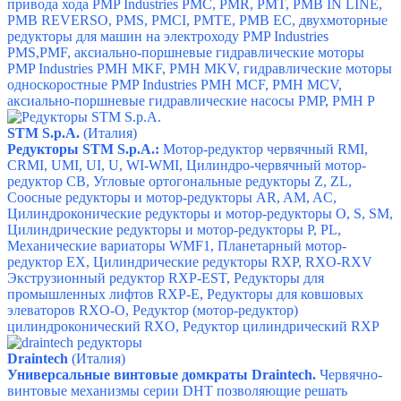
привода хода PMP Industries PMC,
PMR,
PMT,
PMB IN LINE,
PMB REVERSO,
PMS,
PMCI,
PMTE,
PMB EC, д
вухмоторные
редукторы для машин на электроходу
PMP Industries
PMS,
PMF, а
ксиально-поршневые гидравлические моторы
PMP Industries PMH MKF,
PMH MKV,
гидравлические моторы
односкоростные PMP Industries PMH MCF,
PMH MCV,
аксиально-поршневые гидравлические насосы PMP, PMH P
STM S.p.A.
(Италия)
Редукторы STM S.p.A.:
Мотор-редуктор червячный RMI,
CRMI, UMI, UI, U, WI-WMI,
Цилиндро-червячный мотор-
редуктор CB,
Угловые ортогональные редукторы Z, ZL,
Соосные редукторы и мотор-редукторы AR, AM, AC,
Цилиндроконические редукторы и мотор-редукторы O, S, SM,
Цилиндрические редукторы и мотор-редукторы P, PL,
Механические вариаторы WMF1,
Планетарный мотор-
редуктор EX,
Цилиндрические редукторы RXP, RXO-RXV
Экструзионный редуктор RXP-EST,
Редукторы для
промышленных лифтов RXP-E,
Редукторы для ковшовых
элеваторов RXO-O,
Редуктор (мотор-редуктор)
цилиндроконический RXO,
Редуктор цилиндрический RXP
Draintech
(Италия)
Универсальные винтовые домкраты Draintech.
Червячно-
винтовые механизмы серии DHT
позволяющие решать