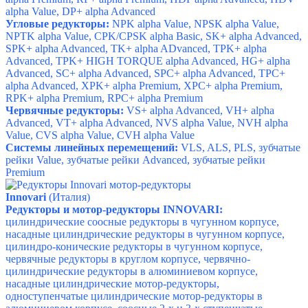
alpha Value, DP+ alpha Advanced
Угловые редукторы:
NPK alpha Value, NPSK alpha Value,
NPTK alpha Value, CPK/CPSK alpha Basic, SK+ alpha Advanced,
SPK+ alpha Advanced, TK+ alpha ADvanced, TPK+ alpha
Advanced, TPK+ HIGH TORQUE alpha Advanced, HG+ alpha
Advanced, SC+ alpha Advanced, SPC+ alpha Advanced, TPC+
alpha Advanced, XPK+ alpha Premium, XPC+ alpha Premium,
RPK+ alpha Premium, RPC+ alpha Premium
Червячные редукторы:
VS+ alpha Advanced, VH+ alpha
Advanced, VT+ alpha Advanced, NVS alpha Value, NVH alpha
Value, CVS alpha Value, CVH alpha Value
Системы линейных перемещений:
VLS, ALS, PLS, зубчатые
рейки Value, зубчатые рейки Advanced, зубчатые рейки
Premium
Innovari
(Италия)
Редукторы и мотор-редукторы INNOVARI:
цилиндрические соосные редукторы в чугунном корпусе,
насадные цилиндрические редукторы в чугунном корпусе,
цилиндро-конические редукторы в чугунном корпусе,
червячные редукторы в круглом корпусе,
червячно-
цилиндрические редукторы в алюминиевом корпусе,
насадные цилиндрические мотор-редукторы,
одноступенчатые цилиндрические мотор-редукторы в