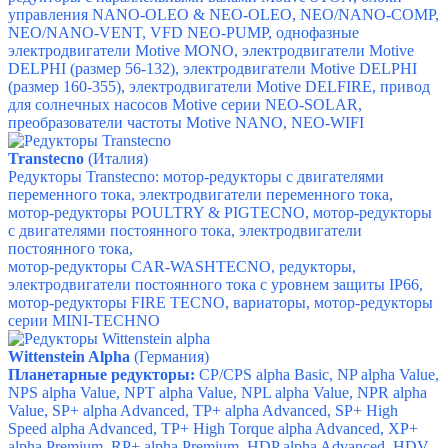
управления NANO-OLEO & NEO-OLEO,
NEO/NANO-COMP,
NEO/NANO-VENT,
VFD NEO-PUMP, о
днофазные
электродвигатели Motive MONO,
электродвигатели Motive
DELPHI (размер 56-132),
электродвигатели Motive DELPHI
(размер 160-355),
электродвигатели Motive DELFIRE,
привод
для солнечных насосов Motive серии NEO-SOLAR,
п
реобразователи частоты Motive NANO,
NEO-WIFI
Transtecno
(Италия)
Редукторы Transtecno: м
отор-редукторы с двигателями
переменного тока, э
лектродвигатели переменного тока,
м
отор-редукторы POULTRY & PIGTECNO, м
отор-редукторы
с двигателями постоянного тока, э
лектродвигатели
постоянного тока,
мотор-редукторы CAR-WASHTECNO, р
едукторы,
э
лектродвигатели постоянного тока с уровнем защиты IP66,
м
отор-редукторы FIRE TECNO, в
ариаторы, м
отор-редукторы
серии MINI-TECHNO
Wittenstein Alpha
(Германия)
Планетарные редукторы:
CP/CPS alpha Basic, NP alpha Value,
NPS alpha Value, NPT alpha Value, NPL alpha Value, NPR alpha
Value, SP+ alpha Advanced, TP+ alpha Advanced, SP+ High
Speed alpha Advanced, TP+ High Torque alpha Advanced, XP+
alpha Premium, RP+ alpha Premium, HDP alpha Advanced, HDV