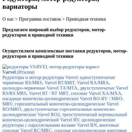
вариаторы
О нас > Программа поставок > Приводная техника
Предлагаем широкий выбор редукторов, мотор-
редукторов и приводной техники
Осуществляем комплексные поставки
редукторов, мотор-
редукторов и приводной техники
Varvel
(Италия)
Редукторы и мотор-редукторы Varvel: одноступенчатые
червячные RS/MRS,
Varvel RT/MRT,
Varvel RA/MRA,
ц
илиндро-червячные Varvel ТА/MТА, д
вухступенчатыe Varvel
RS/RS MRS,
Varvel RT / RT MRT,
соосные Varvel XA/MXA,
насадные коническо-цилиндрические
Varvel RO-RV / MRO-
MRV, г
оризонтальный коническо-цилиндрические Varvel
RO/MRO, д
вухступенчатые горизонтальные коническо-
цилиндрические Varvel RO2, т
рехступенчатый вертикальный
коническо-цилиндрический Varvel RV, ц
илиндрические
редукторы с параллельными валами Varvel RN
, в
интовые
соосные Varvel RC/MRC, с
оосные цилиндрические винтовые