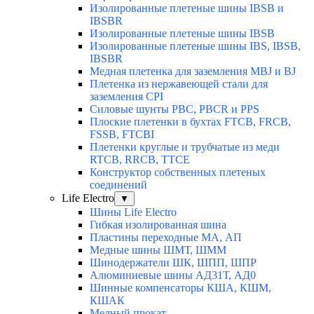
Изолированные плетеные шины IBSB и
IBSBR
Изолированные плетеные шины IBSB
Изолированные плетеные шины IBS, IBSB,
IBSBR
Медная плетенка для заземления MBJ и BJ
Плетенка из нержавеющей стали для
заземления CPI
Силовые шунты PBC, PBCR и PPS
Плоские плетенки в бухтах FTCB, FRCB,
FSSB, FTCBI
Плетенки круглые и трубчатые из меди
RTCB, RRCB, TTCE
Конструктор собственных плетеных
соединений
Life Electro
▼
Шины Life Electro
Гибкая изолированная шина
Пластины переходные МА, АП
Медные шины ШМТ, ШММ
Шинодержатели ШК, ШПП, ШПР
Алюминиевые шины АД31Т, АД0
Шинные компенсаторы КША, КШМ,
КШАК
Медный прокат