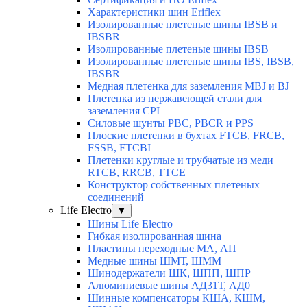
Характеристики шин Eriflex
Изолированные плетеные шины IBSB и
IBSBR
Изолированные плетеные шины IBSB
Изолированные плетеные шины IBS, IBSB,
IBSBR
Медная плетенка для заземления MBJ и BJ
Плетенка из нержавеющей стали для
заземления CPI
Силовые шунты PBC, PBCR и PPS
Плоские плетенки в бухтах FTCB, FRCB,
FSSB, FTCBI
Плетенки круглые и трубчатые из меди
RTCB, RRCB, TTCE
Конструктор собственных плетеных
соединений
Life Electro
▼
Шины Life Electro
Гибкая изолированная шина
Пластины переходные МА, АП
Медные шины ШМТ, ШММ
Шинодержатели ШК, ШПП, ШПР
Алюминиевые шины АД31Т, АД0
Шинные компенсаторы КША, КШМ,