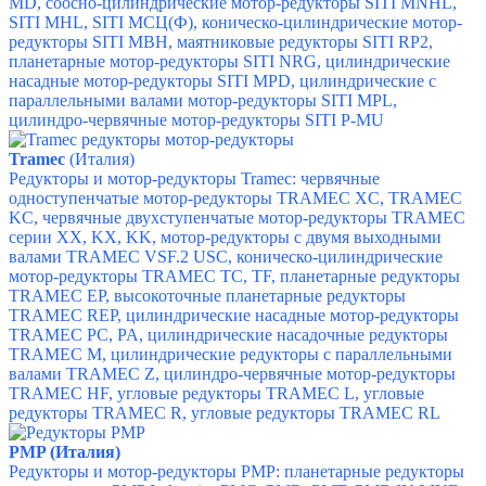
MD,
соосно-цилиндрические мотор-редукторы SITI MNHL,
SITI MHL,
SITI МСЦ(Ф),
коническо-цилиндрические мотор-
редукторы SITI MBH,
маятниковые редукторы SITI RP2,
планетарные мотор-редукторы SITI NRG,
цилиндрические
насадные мотор-редукторы SITI MPD,
цилиндрические с
параллельными валами мотор-редукторы SITI MPL,
цилиндро-червячные мотор-редукторы SITI P-MU
Tramec
(Италия)
Редукторы и мотор-редукторы Tramec: ч
ервячные
одноступенчатые мотор-редукторы TRAMEC XC,
TRAMEC
KC, ч
ервячные двухступенчатые мотор-редукторы TRAMEC
серии XX, KX, KK, м
отор-редукторы с двумя выходными
валами TRAMEC VSF.2 USC, к
оническо-цилиндрические
мотор-редукторы TRAMEC TC, TF, п
ланетарные редукторы
TRAMEC EP, в
ысокоточные планетарные редукторы
TRAMEC REP, ц
илиндрические насадные мотор-редукторы
TRAMEC PC, PA, ц
илиндрические насадочные редукторы
TRAMEC M, ц
илиндрические редукторы с параллельными
валами TRAMEC Z, ц
илиндро-червячные мотор-редукторы
TRAMEC HF, у
гловые редукторы TRAMEC L, у
гловые
редукторы TRAMEC R, у
гловые редукторы TRAMEC RL
PMP (Италия)
Редукторы и мотор-редукторы PMP:
планетарные редукторы