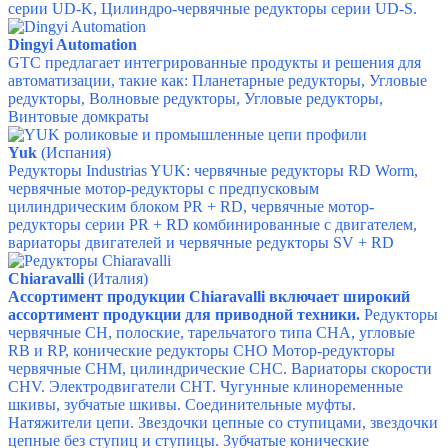
серии UD-K,
Цилиндро-червячные редукторы серии UD-S.
Dingyi Automation
GTC предлагает интегрированные продукты и решения для
автоматизации, такие как:
Планетарные редукторы,
Угловые
редукторы,
Волновые редукторы,
Угловые редукторы,
Винтовые домкраты
Yuk
(Испания)
Редукторы Industrias YUK
: ч
ервячные редукторы RD Worm,
ч
ервячные мотор-редукторы с предпусковым
цилиндрическим блоком PR + RD, ч
ервячные мотор-
редукторы серии PR + RD комбинированные с двигателем,
в
ариаторы двигателей и червячные редукторы SV + RD
Chiaravalli
(Италия)
Ассортимент продукции Chiaravalli включает широкий
ассортимент продукции для приводной техники.
Редукторы
червячные CH, полоские, тарельчатого типа CHA, угловые
RB и RP, конические редукторы CHO Мотор-редукторы
червячные CHM, цилиндрические CHC. Вариаторы скорости
CHV. Электродвигатели CHT. Чугунные клиноременные
шкивы, зубчатые шкивы. Соединительные муфты.
Натяжители цепи. Звездочки цепные со ступицами, звездочки
цепные без ступиц и ступицы. Зубчатые конические