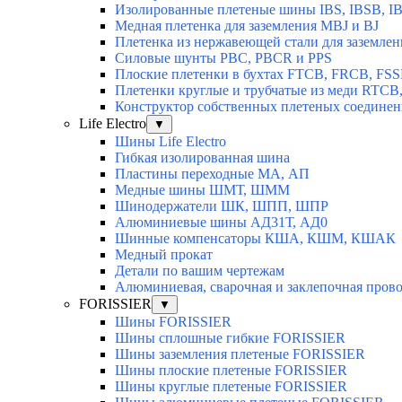
Изолированные плетеные шины IBS, IBSB, I
Медная плетенка для заземления MBJ и BJ
Плетенка из нержавеющей стали для заземлен
Силовые шунты PBC, PBCR и PPS
Плоские плетенки в бухтах FTCB, FRCB, FS
Плетенки круглые и трубчатые из меди RTC
Конструктор собственных плетеных соедине
Life Electro
▼
Шины Life Electro
Гибкая изолированная шина
Пластины переходные МА, АП
Медные шины ШМТ, ШММ
Шинодержатели ШК, ШПП, ШПР
Алюминиевые шины АД31Т, АД0
Шинные компенсаторы КША, КШМ, КШАК
Медный прокат
Детали по вашим чертежам
Алюминиевая, cварочная и заклепочная пров
FORISSIER
▼
Шины FORISSIER
Шины сплошные гибкие FORISSIER
Шины заземления плетеные FORISSIER
Шины плоские плетеные FORISSIER
Шины круглые плетеные FORISSIER