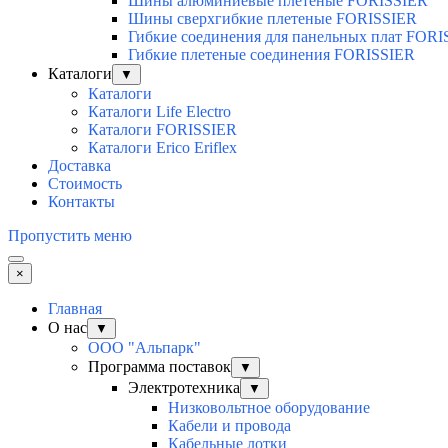
Шины алюминиевые плетеные FORISSIER
Шины сверхгибкие плетеные FORISSIER
Гибкие соединения для панельных плат FOR
Гибкие плетеные соединения FORISSIER
Каталоги
▼
Каталоги
Каталоги Life Electro
Каталоги FORISSIER
Каталоги Erico Eriflex
Доставка
Стоимость
Контакты
Пропустить меню
×
Главная
О нас
▼
ООО "Альпарк"
Программа поставок
▼
Электротехника
▼
Низковольтное оборудование
Кабели и провода
Кабельные лотки