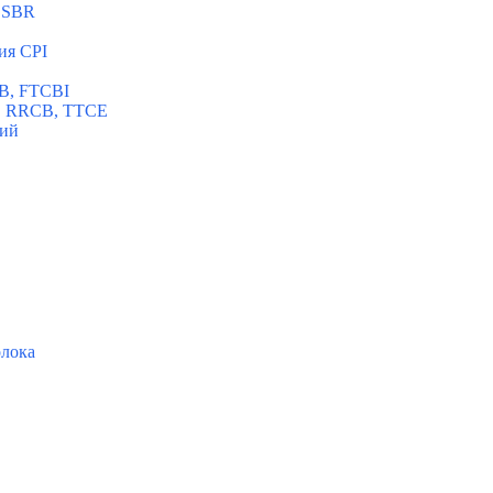
BSBR
ия CPI
SB, FTCBI
B, RRCB, TTCE
ний
олока